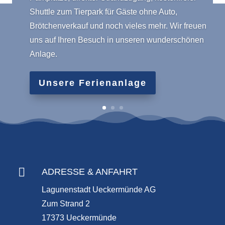
Shuttle zum Tierpark für Gäste ohne Auto,
Brötchenverkauf und noch vieles mehr. Wir freuen
uns auf Ihren Besuch in unseren wunderschönen
Anlage.
Unsere Ferienanlage

ADRESSE & ANFAHRT
Lagunenstadt Ueckermünde AG
Zum Strand 2
17373 Ueckermünde