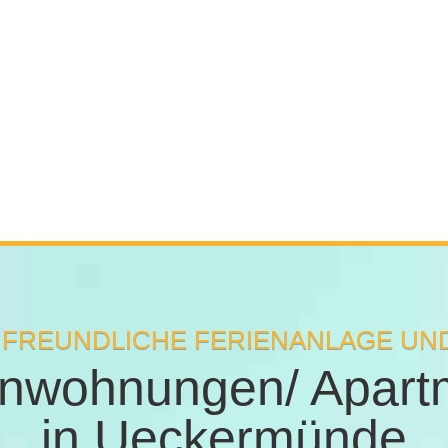
NFREUNDLICHE FERIENANLAGE UN
enwohnungen/ Apart
in Ueckermünde