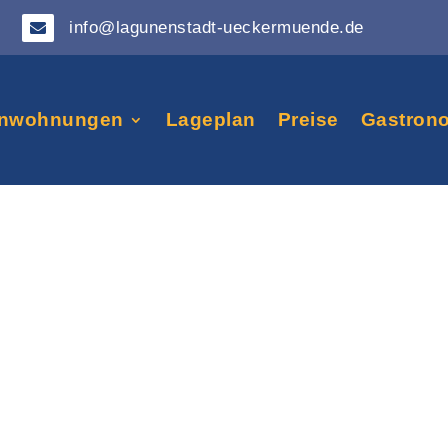
info@lagunenstadt-ueckermuende.de

enwohnungen
Lageplan
Preise
Gastron