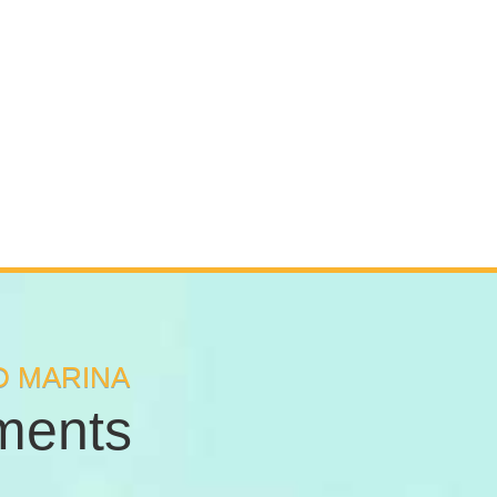
D MARINA
ments